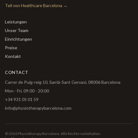
Teil von Healthcare Barcelona
→
Leistungen
Unser Team
Einrichtungen
Preise
Kontakt
CONTACT
Carrer de Puig-reig 10, Sarrià-Sant Gervasi, 08006 Barcelona
Mon - Fri, 09:00 - 20:00
+34 931 05 01 59
info@physiotherapybarcelona.com
🇬🇧
🇳🇱
🇩🇪
🇪🇸
©
2026
Physiotherapy Barcelona.
Alle Rechte vorbehalten.
English
Nederlands
Deutsch
Español